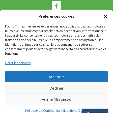
Préférences cookies
Pour offrir les meilleures expériences, nous utilisons des technologies
Nous contacter
telles que les cookies pour stocker et/ou accéder aux informations sur
l'appareil. Le consentement à ces technologies nous permettra de
traiter des données telles que le comportement de navigation ou les
Tél :
04 95 22 80 53
identifiants uniques sur ce site. Ne pas consentir ou retirer son
Mail
:
mairie@appietto.corsica
consentement peut affecter négativement certaines caractéristiques et
Adresse :
164 strada Lt Toussaint Gozzi 20167
fonctions.
Appietto
Gérer les services
© 2024 Mairie d’Appietto – Réalisation
SITEC
–
Accepter
Mention Légales
–
Politique de confidentialité
Décliner
Voir préférences
Politique de Confidentialité
Mentions légales