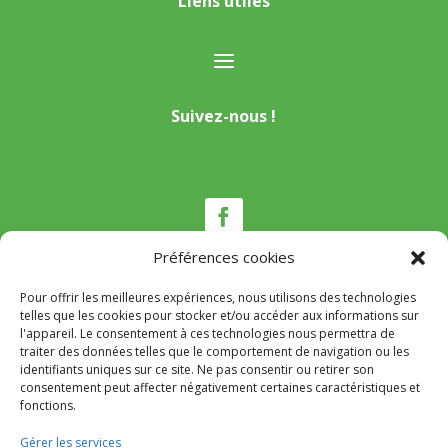
Liens utiles
Suivez-nous !
Préférences cookies
Pour offrir les meilleures expériences, nous utilisons des technologies
Nous contacter
telles que les cookies pour stocker et/ou accéder aux informations sur
l'appareil. Le consentement à ces technologies nous permettra de
traiter des données telles que le comportement de navigation ou les
Tél :
04 95 22 80 53
identifiants uniques sur ce site. Ne pas consentir ou retirer son
Mail
:
mairie@appietto.corsica
consentement peut affecter négativement certaines caractéristiques et
Adresse :
164 strada Lt Toussaint Gozzi 20167
fonctions.
Appietto
Gérer les services