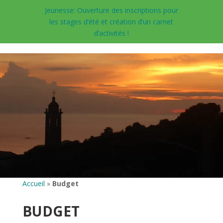
Jeunesse: Ouverture des inscriptions pour
les stages d’été et création d’un carnet
d’activités !
Accueil
»
Budget
BUDGET