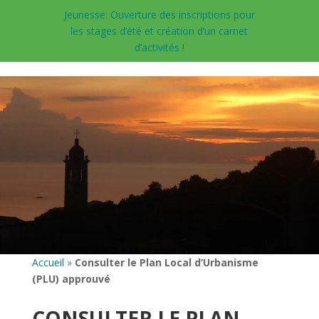
Jeunesse: Ouverture des inscriptions pour
les stages d’été et création d’un carnet
d’activités !
Accueil
»
Consulter le Plan Local d’Urbanisme
(PLU) approuvé
CONSULTER LE PLAN