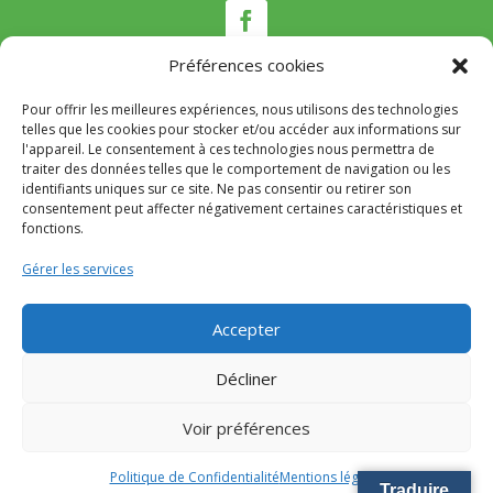
Préférences cookies
Pour offrir les meilleures expériences, nous utilisons des technologies
Nous contacter
telles que les cookies pour stocker et/ou accéder aux informations sur
l'appareil. Le consentement à ces technologies nous permettra de
traiter des données telles que le comportement de navigation ou les
Tél :
04 95 22 80 53
identifiants uniques sur ce site. Ne pas consentir ou retirer son
Mail
:
mairie@appietto.corsica
consentement peut affecter négativement certaines caractéristiques et
Adresse :
164 strada Lt Toussaint Gozzi 20167
fonctions.
Appietto
Gérer les services
© 2024 Mairie d’Appietto – Réalisation
SITEC
–
Accepter
Mention Légales
–
Politique de confidentialité
Décliner
Voir préférences
Politique de Confidentialité
Mentions légales
Traduire