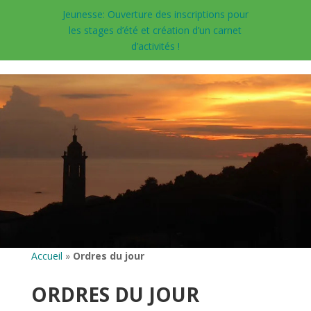
Jeunesse: Ouverture des inscriptions pour
les stages d’été et création d’un carnet
d’activités !
Accueil
»
Ordres du jour
ORDRES DU JOUR