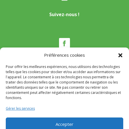
Suivez-nous !
Préférences cookies
Pour offrir les meilleures expériences, nous utilisons des technologies
Nous contacter
telles que les cookies pour stocker et/ou accéder aux informations sur
l'appareil. Le consentement à ces technologies nous permettra de
traiter des données telles que le comportement de navigation ou les
Tél :
04 95 22 80 53
identifiants uniques sur ce site. Ne pas consentir ou retirer son
Mail
:
mairie@appietto.corsica
consentement peut affecter négativement certaines caractéristiques et
Adresse :
164 strada Lt Toussaint Gozzi 20167
fonctions.
Appietto
Gérer les services
© 2024 Mairie d’Appietto – Réalisation
SITEC
–
Accepter
Mention Légales
–
Politique de confidentialité