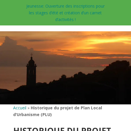
Jeunesse: Ouverture des inscriptions pour
les stages d’été et création d’un carnet
d’activités !
Accueil
»
Historique du projet de Plan Local
d’Urbanisme (PLU)
HISTORIQUE DU PROJET