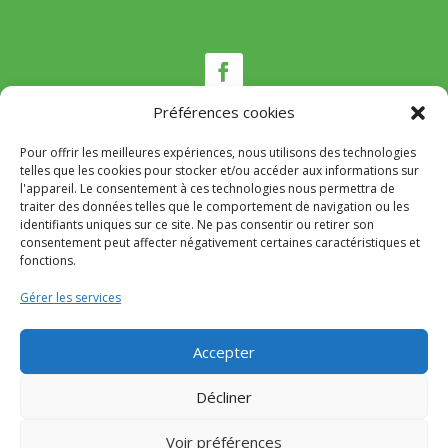
Préférences cookies
Pour offrir les meilleures expériences, nous utilisons des technologies
Nous contacter
telles que les cookies pour stocker et/ou accéder aux informations sur
l'appareil. Le consentement à ces technologies nous permettra de
traiter des données telles que le comportement de navigation ou les
Tél :
04 95 22 80 53
identifiants uniques sur ce site. Ne pas consentir ou retirer son
Mail
:
mairie@appietto.corsica
consentement peut affecter négativement certaines caractéristiques et
Adresse :
164 strada Lt Toussaint Gozzi 20167
fonctions.
Appietto
Gérer les services
© 2024 Mairie d’Appietto – Réalisation
SITEC
–
Accepter
Mention Légales
–
Politique de confidentialité
Décliner
Voir préférences