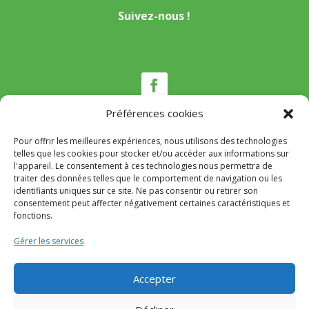
Suivez-nous !
Préférences cookies
Pour offrir les meilleures expériences, nous utilisons des technologies
Nous contacter
telles que les cookies pour stocker et/ou accéder aux informations sur
l'appareil. Le consentement à ces technologies nous permettra de
traiter des données telles que le comportement de navigation ou les
Tél :
04 95 22 80 53
identifiants uniques sur ce site. Ne pas consentir ou retirer son
Mail
:
mairie@appietto.corsica
consentement peut affecter négativement certaines caractéristiques et
Adresse :
164 strada Lt Toussaint Gozzi 20167
fonctions.
Appietto
Gérer les services
© 2024 Mairie d’Appietto – Réalisation
SITEC
–
Accepter
Mention Légales
–
Politique de confidentialité