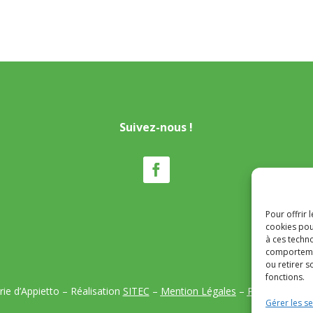
Suivez-nous !
Pour offrir 
cookies pou
à ces techn
comportemen
ou retirer 
fonctions.
ie d’Appietto – Réalisation
SITEC
–
Mention Légales
–
Politique de co
Gérer les se