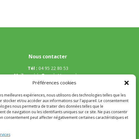
Nous contacter
Tél :
04 95 22 80 53
Mail
:
mairie@appietto.corsica
Adresse :
164 strada Lt Toussaint Gozzi 20167
Préférences cookies
Appietto
les meilleures expériences, nous utilisons des technologies telles que les
r stocker et/ou accéder aux informations sur l'appareil. Le consentement
ologies nous permettra de traiter des données telles que le
t de navigation ou les identifiants uniques sur ce site. Ne pas consentir
son consentement peut affecter négativement certaines caractéristiques et
nfidentialité
rvices