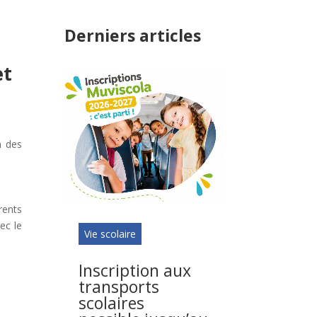
Derniers articles
et
n des
rents
ec le
Vie scolaire
Inscription aux
transports
scolaires