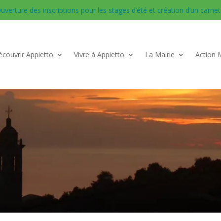
uverture des inscriptions pour les stages d’été et création d’un carnet d
couvrir Appietto
Vivre à Appietto
La Mairie
Action 