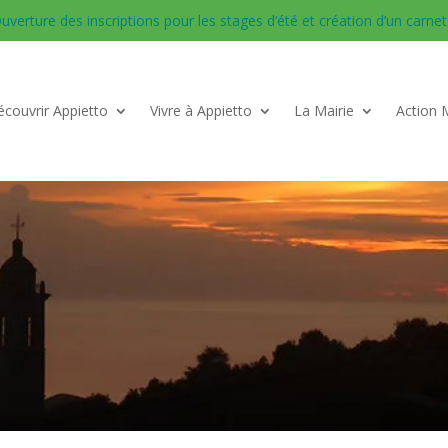
uverture des inscriptions pour les stages d’été et création d’un carnet d
couvrir Appietto
Vivre à Appietto
La Mairie
Action 