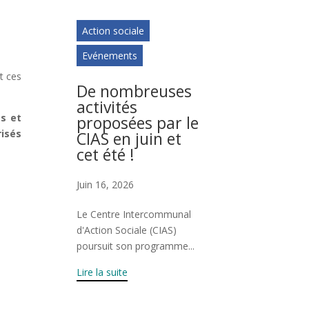
Action sociale
Evénements
t ces
De nombreuses
activités
s et
proposées par le
risés
CIAS en juin et
cet été !
Juin 16, 2026
Le Centre Intercommunal
d'Action Sociale (CIAS)
poursuit son programme...
Lire la suite