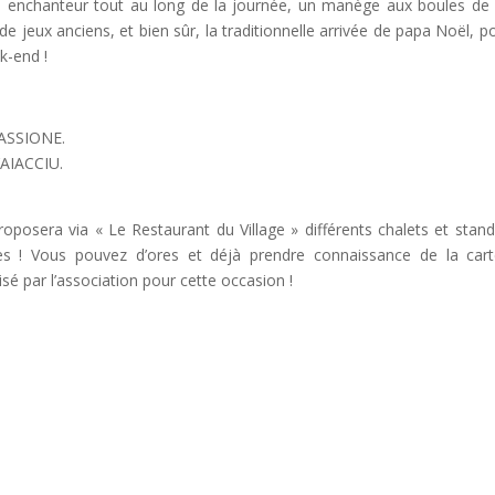
e enchanteur tout au long de la journée, un manège aux boules de
jeux anciens, et bien sûr, la traditionnelle arrivée de papa Noël, po
k-end !
PASSIONE.
’AIACCIU.
proposera via « Le Restaurant du Village » différents chalets et stand
es ! Vous pouvez d’ores et déjà prendre connaissance de la car
sé par l’association pour cette occasion !