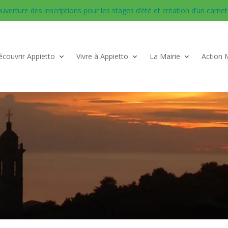
uverture des inscriptions pour les stages d’été et création d’un carnet d
couvrir Appietto
Vivre à Appietto
La Mairie
Action 