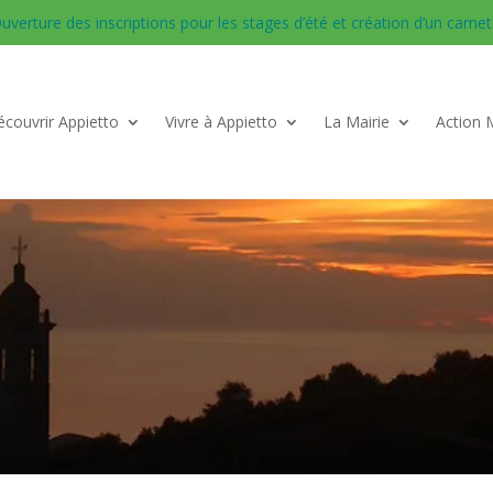
uverture des inscriptions pour les stages d’été et création d’un carnet d
couvrir Appietto
Vivre à Appietto
La Mairie
Action 