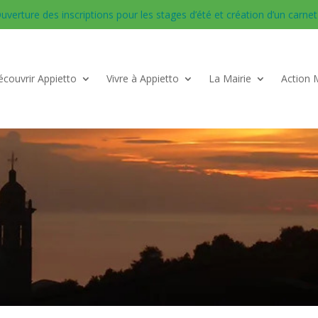
uverture des inscriptions pour les stages d’été et création d’un carnet d
couvrir Appietto
Vivre à Appietto
La Mairie
Action 