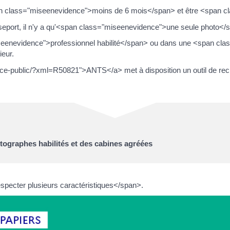
a <span class="miseenevidence">moins de 6 mois</span> et être <spa
seport, il n'y a qu'<span class="miseenevidence">une seule photo</sp
iseenevidence">professionnel habilité</span> ou dans une <span cla
ieur.
ervice-public/?xml=R50821">ANTS</a> met à disposition un outil de re
ographes habilités et des cabines agréées
pecter plusieurs caractéristiques</span>.