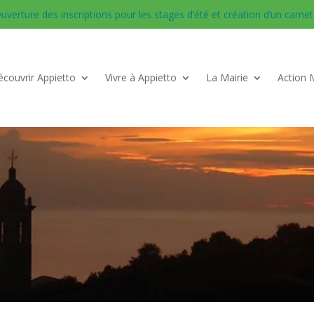
uverture des inscriptions pour les stages d’été et création d’un carnet d
couvrir Appietto
Vivre à Appietto
La Mairie
Action 