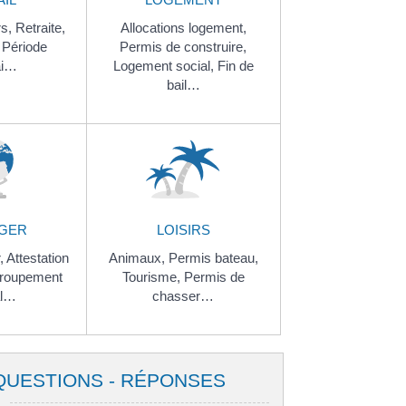
rs,
Retraite,
Allocations logement,
,
Période
Permis de construire,
ai…
Logement social,
Fin de
bail…
GER
LOISIRS
r,
Attestation
Animaux,
Permis bateau,
roupement
Tourisme,
Permis de
al…
chasser…
QUESTIONS - RÉPONSES