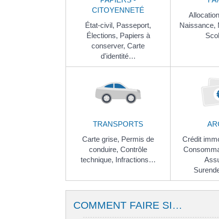
CITOYENNETÉ
Allocation
État-civil,
Passeport,
Naissance,
Élections,
Papiers à
Sco
conserver,
Carte
d'identité…
TRANSPORTS
AR
Carte grise,
Permis de
Crédit immo
conduire,
Contrôle
Consomma
technique,
Infractions…
Ass
Surend
COMMENT FAIRE SI…