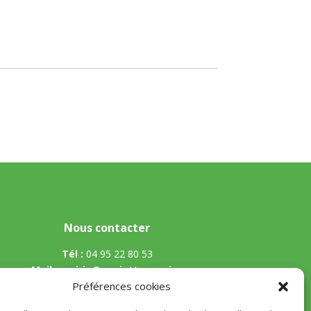
Nous contacter
Tél :
04 95 22 80 53
Mail
:
mairie@appietto.corsica
Préférences cookies
Adresse :
164 strada Lt Toussaint Gozzi 20167
Appietto