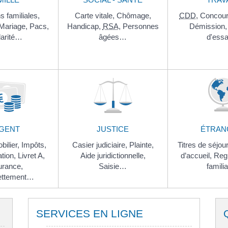
s familiales,
Carte vitale,
Chômage,
CDD
,
Concou
Mariage,
Pacs,
Handicap,
RSA
,
Personnes
Démission
larité…
âgées…
d'ess
GENT
JUSTICE
ÉTRAN
bilier,
Impôts,
Casier judiciaire,
Plainte,
Titres de séjou
tion,
Livret A,
Aide juridictionnelle,
d’accueil,
Reg
urance,
Saisie…
famili
ettement…
SERVICES EN LIGNE