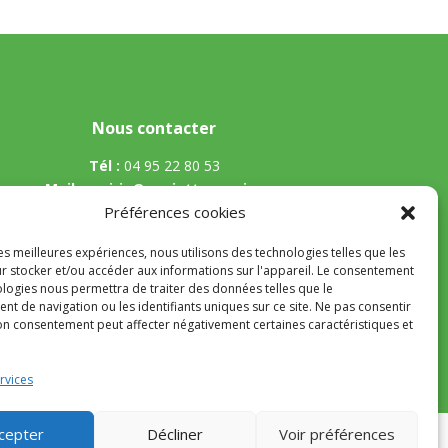
Nous contacter
Tél :
04 95 22 80 53
Mail
:
mairie@appietto.corsica
Préférences cookies
Adresse :
164 strada Lt Toussaint Gozzi 20167
Appietto
les meilleures expériences, nous utilisons des technologies telles que les
r stocker et/ou accéder aux informations sur l'appareil. Le consentement
ologies nous permettra de traiter des données telles que le
t de navigation ou les identifiants uniques sur ce site. Ne pas consentir
son consentement peut affecter négativement certaines caractéristiques et
nfidentialité
rvices
cepter
Décliner
Voir préférences