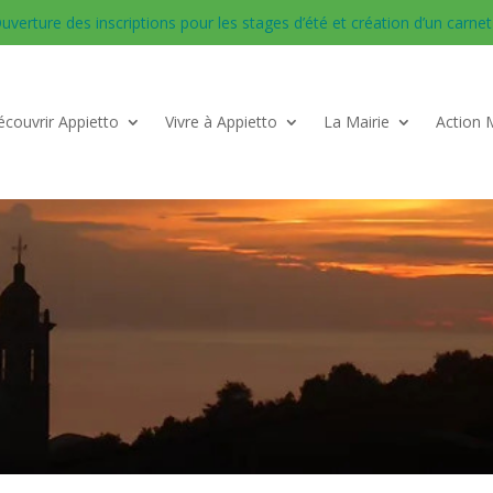
uverture des inscriptions pour les stages d’été et création d’un carnet d
couvrir Appietto
Vivre à Appietto
La Mairie
Action 