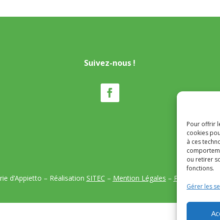
Suivez-nous !
Pour offrir 
cookies pou
à ces techn
comportemen
ou retirer 
fonctions.
ie d’Appietto – Réalisation
SITEC
–
Mention Légales
–
Politique de co
Gérer les se
Ac