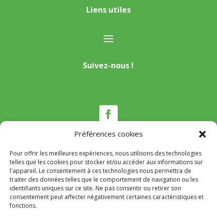
Liens utiles
Suivez-nous !
Préférences cookies
Pour offrir les meilleures expériences, nous utilisons des technologies
Nous contacter
telles que les cookies pour stocker et/ou accéder aux informations sur
l'appareil. Le consentement à ces technologies nous permettra de
Tél :
04 95 22 80 53
traiter des données telles que le comportement de navigation ou les
identifiants uniques sur ce site. Ne pas consentir ou retirer son
Mail
:
mairie@appietto.corsica
consentement peut affecter négativement certaines caractéristiques et
Adresse :
164 strada Lt Toussaint Gozzi 20167
fonctions.
Appietto