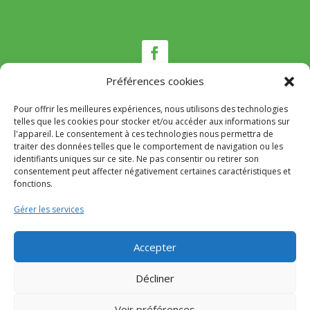
Préférences cookies
Pour offrir les meilleures expériences, nous utilisons des technologies
Nous contacter
telles que les cookies pour stocker et/ou accéder aux informations sur
l'appareil. Le consentement à ces technologies nous permettra de
traiter des données telles que le comportement de navigation ou les
Tél :
04 95 22 80 53
identifiants uniques sur ce site. Ne pas consentir ou retirer son
Mail
:
mairie@appietto.corsica
consentement peut affecter négativement certaines caractéristiques et
Adresse :
164 strada Lt Toussaint Gozzi 20167
fonctions.
Appietto
Gérer les services
© 2024 Mairie d’Appietto – Réalisation
SITEC
–
Accepter
Mention Légales
–
Politique de confidentialité
Décliner
Voir préférences