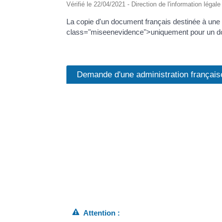
Vérifié le 22/04/2021 - Direction de l'information légal
La copie d'un document français destinée à une a
class="miseenevidence">uniquement pour un do
Demande d'une administration français
Il n'est plus obligatoire de fournir une copie c
administration française.
Les services de l'État (préfecture, université),
Par exemple, vous n'avez pas besoin de faire cert
<span class="miseenevidence">Une simple photoc
En cas de doute sur la validité de la copie, l'ad
L'administration doit justifier cette demande p
Attention :