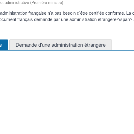
e et administrative (Première ministre)
dministration française n'a pas besoin d'être certifiée conforme. La 
cument français demandé par une administration étrangère</span>.
e
Demande d'une administration étrangère
ertifiée conforme d'un document venant d'une administration française
 locaux (mairie...) ou tout organisme public (comme Pôle emploi) sont 
ifier la copie de votre bac pour vous inscrire à l'université.
opie lisible du document original doit être acceptée</span>.
ministration concernée peut vous demander la production de l'original.
ar lettre recommandée avec demande d'avis de réception.