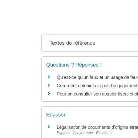
une autre procédure s'applique en cas de <a hr
une administration française</a> ou de <a href
autorité étrangère</a>.
Textes de référence
Questions ? Réponses !
Qu'est-ce qu'un faux et un usage de fau
Comment obtenir la copie d'un jugement
Peut-on consulter son dossier fiscal et o
Et aussi
Légalisation de documents d'origine étran
Papiers - Citoyenneté - Élections