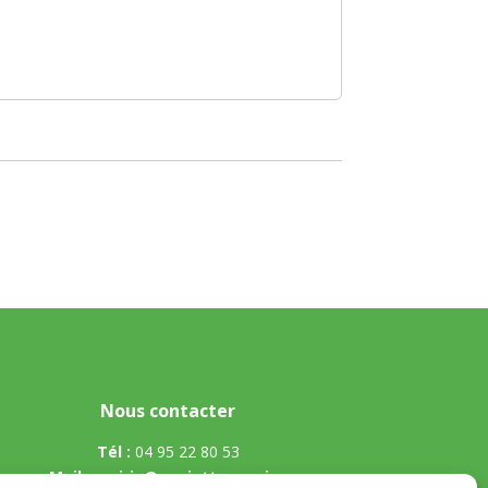
Nous contacter
Tél :
04 95 22 80 53
Mail
:
mairie@appietto.corsica