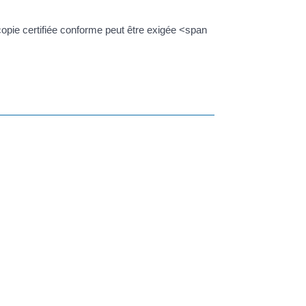
copie certifiée conforme peut être exigée <span
 pour remplir une démarche auprès d'une autre
concernés.