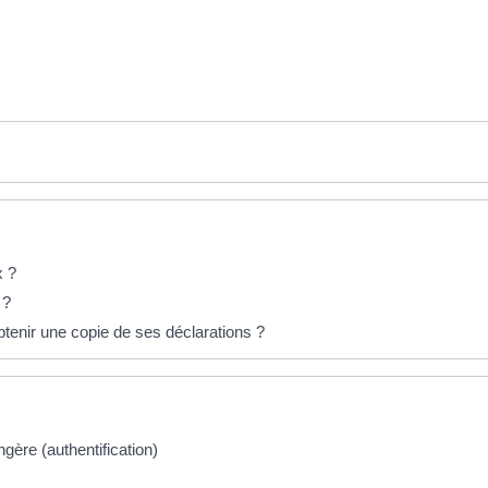
ef="https://appietto.corsica/etat-civil-service-public/?xml=F1402">lé
="https://appietto.corsica/etat-civil-service-public/?xml=F1400">léga
x ?
 ?
btenir une copie de ses déclarations ?
gère (authentification)