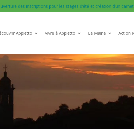
uverture des inscriptions pour les stages d’été et création d’un carnet d
couvrir Appietto
Vivre à Appietto
La Mairie
Action 