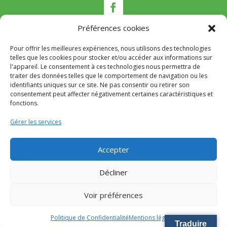
Préférences cookies
Pour offrir les meilleures expériences, nous utilisons des technologies
Nous contacter
telles que les cookies pour stocker et/ou accéder aux informations sur
l'appareil. Le consentement à ces technologies nous permettra de
Tél :
04 95 22 80 53
traiter des données telles que le comportement de navigation ou les
identifiants uniques sur ce site. Ne pas consentir ou retirer son
Mail
:
mairie@appietto.corsica
consentement peut affecter négativement certaines caractéristiques et
Adresse :
164 strada Lt Toussaint Gozzi 20167
fonctions.
Appietto
Gérer les services
© 2024 Mairie d’Appietto – Réalisation
SITEC
–
Accepter
Mention Légales
–
Politique de confidentialité
Décliner
Voir préférences
Politique de Confidentialité
Mentions légales
Traduire